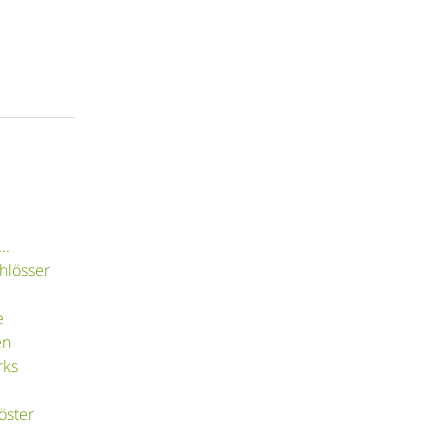
..
hlösser
e
en
rks
öster