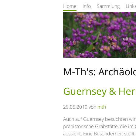
Home
Info
Sammlung
Link
M-Th's: Archäol
Guernsey & He
29.05.2019 von
mth
Auch auf Guernsey besuchten wir
prähistorische Grabstätte, die 
aussieht. Eine Besonderheit stellt