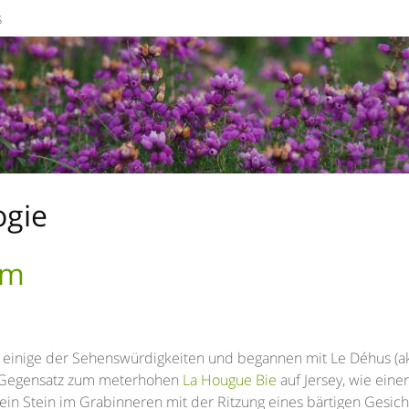
s
ogie
rm
 einige der Sehenswürdigkeiten und begannen mit Le Déhus (a
im Gegensatz zum meterhohen
La Hougue Bie
auf Jersey, wie eine
 ein Stein im Grabinneren mit der Ritzung eines bärtigen Gesich