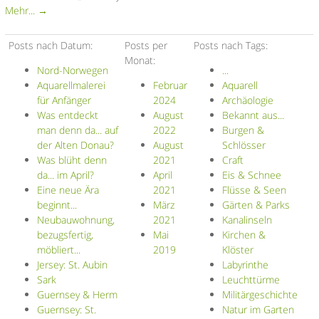
Mehr... →
Posts nach Datum:
Posts per
Posts nach Tags:
Monat:
Nord-Norwegen
...
Aquarellmalerei
Februar
Aquarell
für Anfänger
2024
Archäologie
Was entdeckt
August
Bekannt aus...
man denn da... auf
2022
Burgen &
der Alten Donau?
August
Schlösser
Was blüht denn
2021
Craft
da... im April?
April
Eis & Schnee
Eine neue Ära
2021
Flüsse & Seen
beginnt...
März
Gärten & Parks
Neubauwohnung,
2021
Kanalinseln
bezugsfertig,
Mai
Kirchen &
möbliert...
2019
Klöster
Jersey: St. Aubin
Labyrinthe
Sark
Leuchttürme
Guernsey & Herm
Militärgeschichte
Guernsey: St.
Natur im Garten