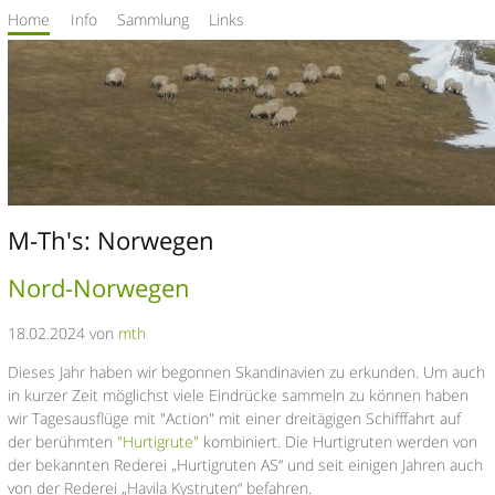
Home
Info
Sammlung
Links
M-Th's: Norwegen
Nord-Norwegen
18.02.2024 von
mth
Dieses Jahr haben wir begonnen Skandinavien zu erkunden. Um auch
in kurzer Zeit möglichst viele Eindrücke sammeln zu können haben
wir Tagesausflüge mit "Action" mit einer dreitägigen Schifffahrt auf
der berühmten
"Hurtigrute"
kombiniert. Die Hurtigruten werden von
der bekannten Rederei „Hurtigruten AS“ und seit einigen Jahren auch
von der Rederei „Havila Kystruten“ befahren.